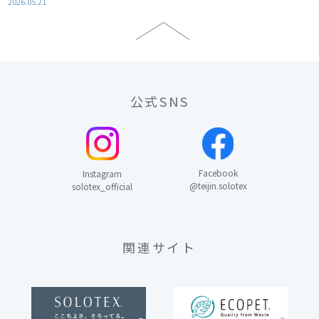
2026.05.21
公式SNS
Facebook
Instagram
@teijin.solotex
solotex_official
関連サイト