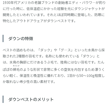
1930年代アメリカの老舗ブランドの創始者エディ・バウワ―が釣り
に行った時に、低体温症にかかった経験を元にダウンジャケットが
開発したといわれています。それとほぼ同時期に登場した、防寒に
特化したアウトドアウェアがダウンベストです。
ダウンの特徴
ベストの詰めものは、「ダック」や「グ―ス」といった水鳥から採
取された2種類の羽毛です。名称にも使われている「ダウン」と
は、水鳥の胸部にだけあるうぶ毛で、陸鳥にはない羽毛です。たん
わたげ
ぽぽの
綿毛
のような形状で非常に多くの空気を内包するため漂うく
らい軽く、保温性と吸湿性に優れており、1羽から50～100g程度し
か取れない希少性の高い素材です。
ダウンベストのメリット