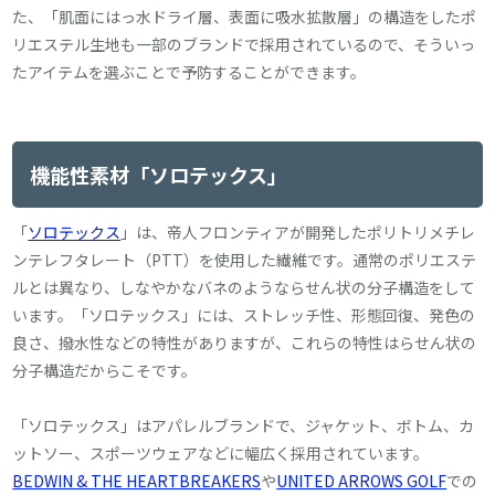
た、「肌面にはっ水ドライ層、表面に吸水拡散層」の構造をしたポ
リエステル生地も一部のブランドで採用されているので、そういっ
たアイテムを選ぶことで予防することができます。
機能性素材「ソロテックス」
「
ソロテックス
」は、帝人フロンティアが開発したポリトリメチレ
ンテレフタレート（PTT）を使用した繊維です。通常のポリエステ
ルとは異なり、しなやかなバネのようならせん状の分子構造をして
います。「ソロテックス」には、ストレッチ性、形態回復、発色の
良さ、撥水性などの特性がありますが、これらの特性はらせん状の
分子構造だからこそです。
「ソロテックス」はアパレルブランドで、ジャケット、ボトム、カ
ットソー、スポーツウェアなどに幅広く採用されています。
BEDWIN & THE HEARTBREAKERS
や
UNITED ARROWS GOLF
での