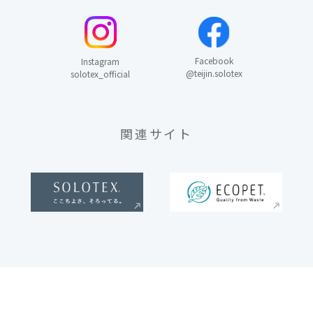
Facebook
Instagram
@teijin.solotex
solotex_official
関連サイト