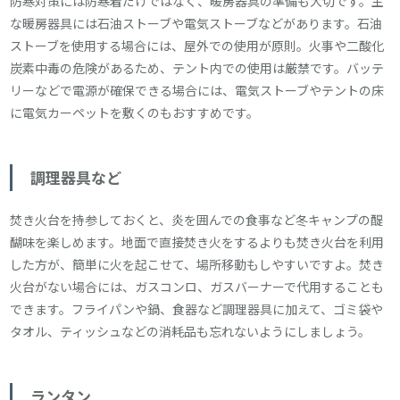
防寒対策には防寒着だけではなく、暖房器具の準備も大切です。主
な暖房器具には石油ストーブや電気ストーブなどがあります。石油
ストーブを使用する場合には、屋外での使用が原則。火事や二酸化
炭素中毒の危険があるため、テント内での使用は厳禁です。バッテ
リーなどで電源が確保できる場合には、電気ストーブやテントの床
に電気カーペットを敷くのもおすすめです。
調理器具など
焚き火台を持参しておくと、炎を囲んでの食事など冬キャンプの醍
醐味を楽しめます。地面で直接焚き火をするよりも焚き火台を利用
した方が、簡単に火を起こせて、場所移動もしやすいですよ。焚き
火台がない場合には、ガスコンロ、ガスバーナーで代用することも
できます。フライパンや鍋、食器など調理器具に加えて、ゴミ袋や
タオル、ティッシュなどの消耗品も忘れないようにしましょう。
ランタン