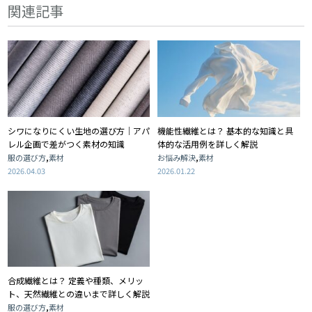
関連記事
シワになりにくい生地の選び方｜アパ
機能性繊維とは？ 基本的な知識と具
レル企画で差がつく素材の知識
体的な活用例を詳しく解説
,
,
服の選び方
素材
お悩み解決
素材
2026.04.03
2026.01.22
合成繊維とは？ 定義や種類、メリッ
ト、天然繊維との違いまで詳しく解説
,
服の選び方
素材