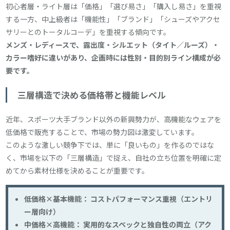
初心者層・ライト層は「価格」「選び易さ」「購入し易さ」を重視
する一方、中上級者は「機能性」「ブランド」「シューズやアクセ
サリーとのトータルコーデ」を重視する傾向です。
メンズ・レディースで、露出度・シルエット（タイト／ルーズ）・
カラー嗜好に違いがあり、企画時には性別・目的別ライン構成が必
要です。
三層構造で決める価格帯と機能レベル
近年、スポーツ大手ブランド以外の新興勢力が、高機能なウェアを
低価格で販売することで、市場の勢力図は激変しています。
このような激しい競争下では、単に「良いもの」を作るのではな
く、市場を以下の「三層構造」で捉え、自社の立ち位置を明確に定
めてから素材仕様を決めることが重要です。
低価格×基本機能： コストパフォーマンス重視（エントリ
ー層向け）
中価格×高機能： 実用的なスペックと独自性の両立（アク