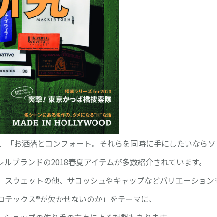
で、「お洒落とコンフォ
ート。それらを同時に手にしたいならソ
ルブランドの2018春夏アイテムが多
数紹介されています。
、スウェットの他、サコ
ッシュやキャップなどバリエーション
ロテックス®が欠かせな
いのか」をテーマに、
ト
ショップの作り手の方々による対談もあります。