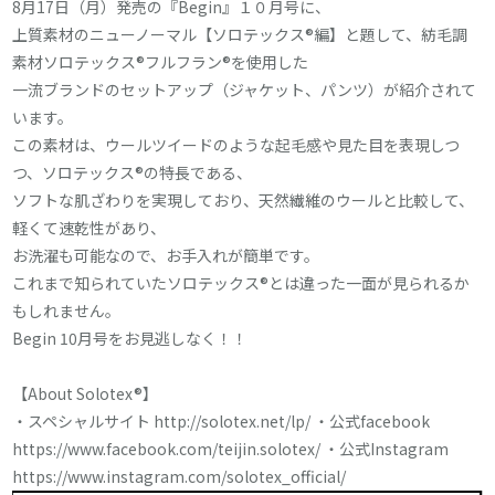
8月17日（月）発売の『Begin』１０月号に、
上質素材のニューノーマル【ソロテックス®編】と題して、紡毛調
素材ソロテックス®フルフラン®を使用した
一流ブランドのセットアップ（ジャケット、パンツ）が紹介されて
います。
この素材は、ウールツイードのような起毛感や見た目を表現しつ
つ、ソロテックス®の特長である、
ソフトな肌ざわりを実現しており、天然繊維のウールと比較して、
軽くて速乾性があり、
お洗濯も可能なので、お手入れが簡単です。
これまで知られていたソロテックス®とは違った一面が見られるか
もしれません。
Begin 10月号をお見逃しなく！！
【About Solotex®】
・スペシャルサイト
http://solotex.net/lp/
・公式facebook
https://www.facebook.com/teijin.solotex/
・公式Instagram
https://www.instagram.com/solotex_official/