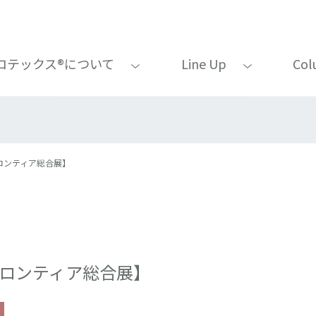
ロテックス®について
Line Up
Col
フロンティア総合展】
フロンティア総合展】