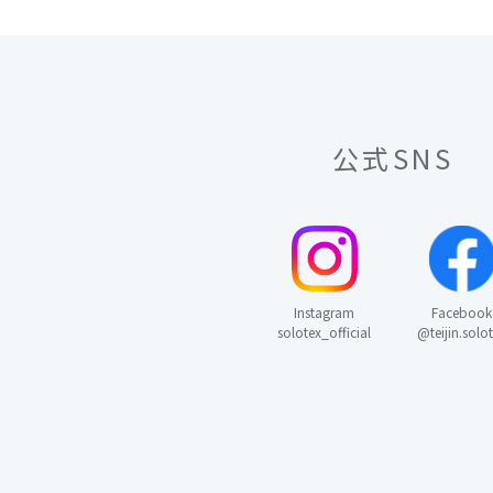
公式SNS
Instagram
Facebook
solotex_official
@teijin.solo