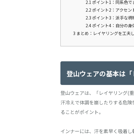
2.1
ポイント1：同系色で
2.2
ポイント2：アクセン
2.3
ポイント3：派手な柄
2.4
ポイント4：自分の身
3
まとめ：レイヤリングを工夫
登山ウェアの基本は「
登山ウェアは、「レイヤリング(
汗冷えで体調を崩したりする危険
ることがポイント。
インナーには、汗を素早く吸着し